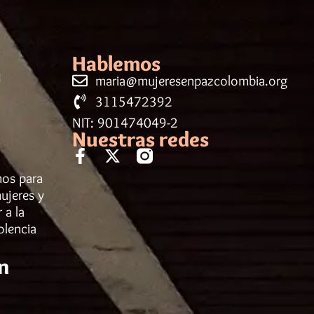
Hablemos
maria@mujeresenpazcolombia.org
3115472392
NIT: 901474049-2
Nuestras redes
mos para
ujeres y
 a la
olencia
n