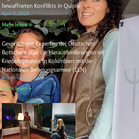
bewaffneten Konflikts in Quipile
April 9, 2024
Mehr lesen »
Gespräch mit Experten der Deutschen
Botschaft über die Herausforderungen im
Friedenzprozess in Kolumbien mit der
Nationalen Befreiungsarmee (ELN)
November 19, 2023
Mehr lesen »