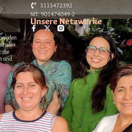
3115472392
NIT: 901474049-2
Unsere Netzwerke
h um den
ozialen
 die
n und