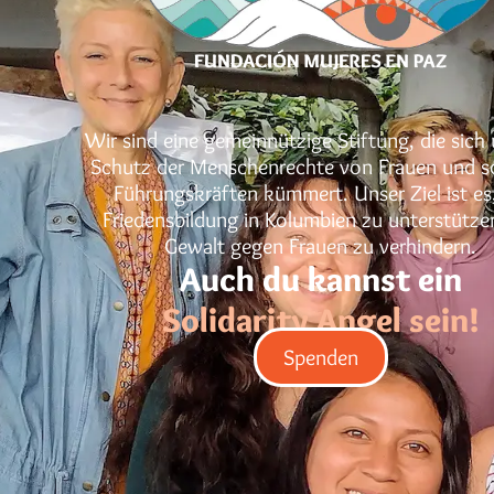
Wir sind eine gemeinnützige Stiftung, die sic
Schutz der Menschenrechte von Frauen und s
Führungskräften kümmert. Unser Ziel ist es,
Friedensbildung in Kolumbien zu unterstütze
Gewalt gegen Frauen zu verhindern.
Auch du kannst ein
Solidarity Angel sein!
Spenden