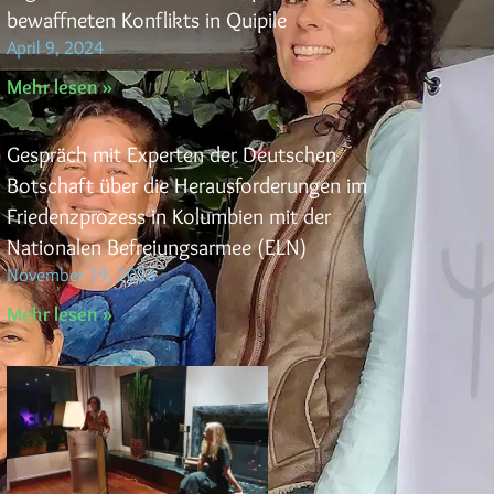
bewaffneten Konflikts in Quipile
April 9, 2024
Mehr lesen »
Gespräch mit Experten der Deutschen
Botschaft über die Herausforderungen im
Friedenzprozess in Kolumbien mit der
Nationalen Befreiungsarmee (ELN)
November 19, 2023
Mehr lesen »