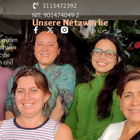
3115472392
NIT: 901474049-2
Unsere Netzwerke
h um den
ozialen
 die
n und