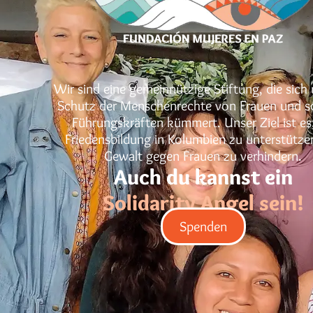
Wir sind eine gemeinnützige Stiftung, die sic
Schutz der Menschenrechte von Frauen und s
Führungskräften kümmert. Unser Ziel ist es,
Friedensbildung in Kolumbien zu unterstütze
Gewalt gegen Frauen zu verhindern.
Auch du kannst ein
Solidarity Angel sein!
Spenden