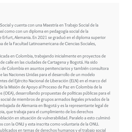
ocial y cuenta con una Maestría en Trabajo Social de la
así como con un diploma en pedagogía social de la
e Erfurt, Alemania. En 2021 se graduó en el diploma superior
na de la Facultad Latinoamericana de Ciencias Sociales,
icada en Colombia, trabajando inicialmente en proyectos de
 de calle en las ciudades de Cartagena y Bogotá. Ha sido
cia de Colombia en asuntos penitenciarios y también consultora
de las Naciones Unidas para el desarrollo de un modelo
ntes del Ejército Nacional de Liberación (ELN) en el marco del
de la Misión de Apoyo al Proceso de Paz en Colombia de la
(OEA), desarrollando propuestas de políticas públicas para el
 social de miembros de grupos armados ilegales privados de la
 Embajada de Alemania en Bogotá y es la representante legal de
ia, que trabaja para el cumplimiento de los derechos
blación en situación de vulnerabilidad. Paralelo a esto culminó
con la ONU y esta inscrita como voluntaria de la ONU.
 publicados en temas de derechos humanos y el trabajo social