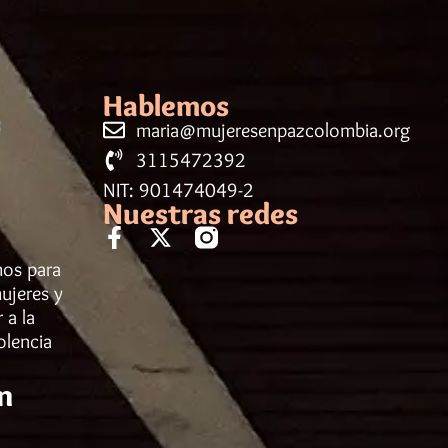
Hablemos
maria@mujeresenpazcolombia.org
3115472392
NIT: 901474049-2
Nuestras redes
mos para
ujeres y
 a la
olencia
n