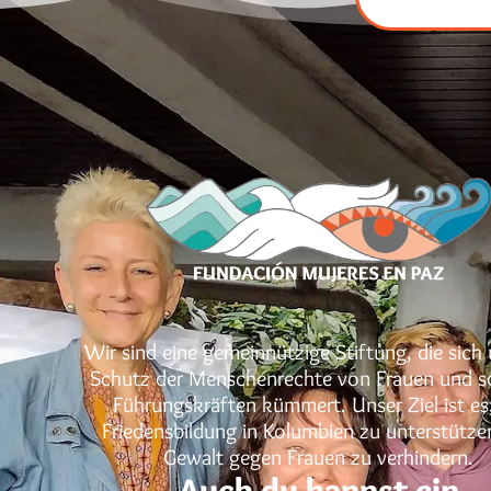
Wir sind eine gemeinnützige Stiftung, die sic
Schutz der Menschenrechte von Frauen und s
Führungskräften kümmert. Unser Ziel ist es,
Friedensbildung in Kolumbien zu unterstütze
Gewalt gegen Frauen zu verhindern.
Auch du kannst ein