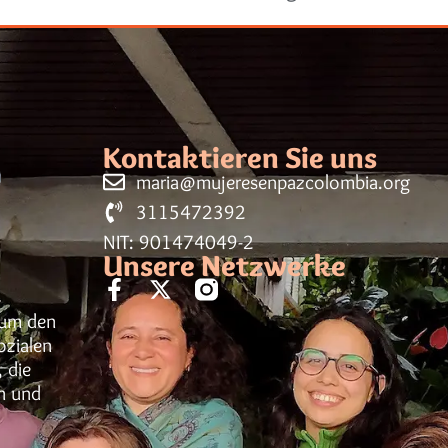
Kontaktieren Sie uns
maria@mujeresenpazcolombia.org
3115472392
NIT: 901474049-2
Unsere Netzwerke
h um den
ozialen
 die
n und