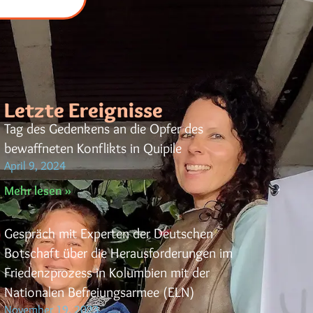
Letzte Ereignisse
Tag des Gedenkens an die Opfer des
bewaffneten Konflikts in Quipile
April 9, 2024
Mehr lesen »
Gespräch mit Experten der Deutschen
Botschaft über die Herausforderungen im
Friedenzprozess in Kolumbien mit der
Nationalen Befreiungsarmee (ELN)
November 19, 2023