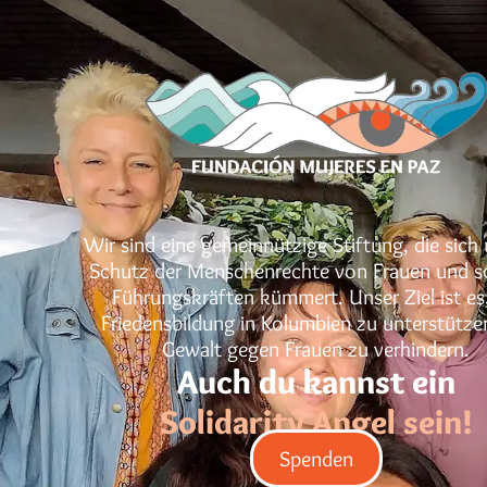
Wir sind eine gemeinnützige Stiftung, die sic
Schutz der Menschenrechte von Frauen und s
Führungskräften kümmert. Unser Ziel ist es,
Friedensbildung in Kolumbien zu unterstütze
Gewalt gegen Frauen zu verhindern.
Auch du kannst ein
Solidarity Angel sein!
Spenden