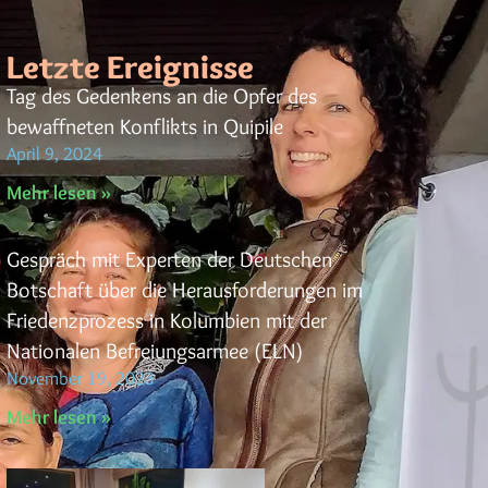
Letzte Ereignisse
Tag des Gedenkens an die Opfer des
bewaffneten Konflikts in Quipile
April 9, 2024
Mehr lesen »
Gespräch mit Experten der Deutschen
Botschaft über die Herausforderungen im
Friedenzprozess in Kolumbien mit der
Nationalen Befreiungsarmee (ELN)
November 19, 2023
Mehr lesen »