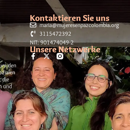
Kontaktieren Sie uns
maria@mujeresenpazcolombia.org
3115472392
NIT: 901474049-2
Unsere Netzwerke
h um den
ozialen
 die
n und