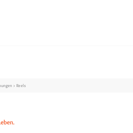
chungen
>
Reels
Leben.