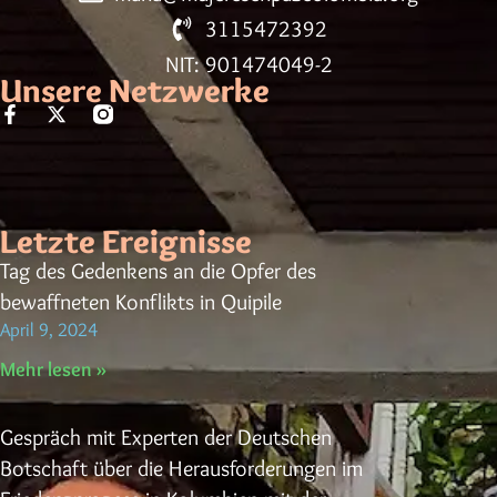
3115472392
NIT: 901474049-2
Unsere Netzwerke
Letzte Ereignisse
Tag des Gedenkens an die Opfer des
bewaffneten Konflikts in Quipile
April 9, 2024
Mehr lesen »
Gespräch mit Experten der Deutschen
Botschaft über die Herausforderungen im