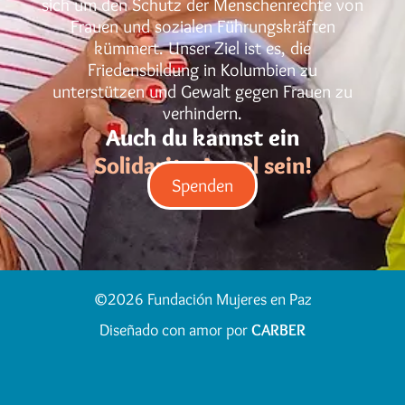
sich um den Schutz der Menschenrechte von
Frauen und sozialen Führungskräften
kümmert. Unser Ziel ist es, die
Friedensbildung in Kolumbien zu
unterstützen und Gewalt gegen Frauen zu
verhindern.
Auch du kannst ein
Solidarity Angel sein!
Spenden
©2026 Fundación Mujeres en Paz
Diseñado con amor por
CARBER