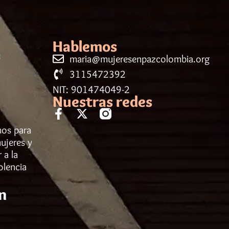
Hablemos
maria@mujeresenpazcolombia.org
3115472392
NIT: 901474049-2
Nuestras redes
mos para
ujeres y
 a la
olencia
n