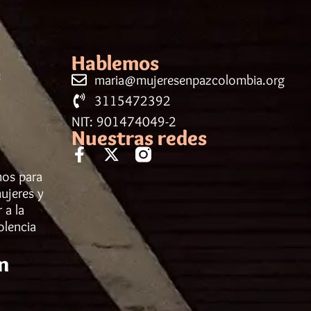
Hablemos
maria@mujeresenpazcolombia.org
3115472392
NIT: 901474049-2
Nuestras redes
mos para
ujeres y
 a la
olencia
n