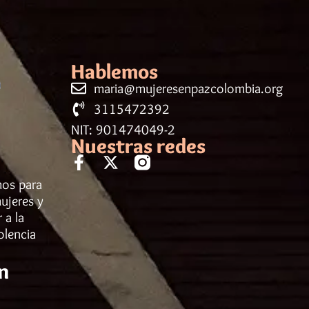
Hablemos
maria@mujeresenpazcolombia.org
3115472392
NIT: 901474049-2
Nuestras redes
mos para
ujeres y
 a la
olencia
n